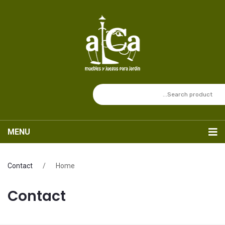
MENU
Inicio
Contact
/
Home
Nosotros
Contact
Catálogo
Sets de Mesas
SERVICIOS