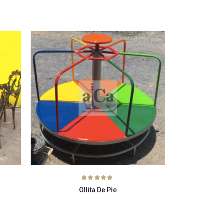
Rated
5.00
Ollita De Pie
out of 5