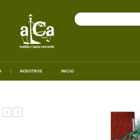
O
NOSOTROS
INICIO
de
de
asura
Tubos
Doble