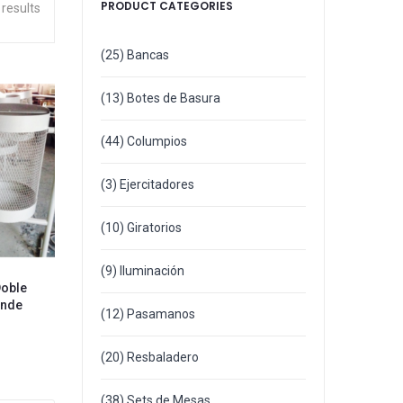
PRODUCT CATEGORIES
 results
(25)
Bancas
(13)
Botes de Basura
(44)
Columpios
(3)
Ejercitadores
(10)
Giratorios
(9)
Iluminación
Doble
ande
(12)
Pasamanos
(20)
Resbaladero
(38)
Sets de Mesas