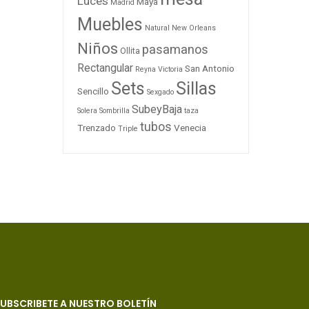
Luces
Maya
Madrid
Muebles
Natural
New Orleans
Niños
pasamanos
Ollita
Rectangular
San Antonio
Reyna Victoria
Sets
Sillas
Sencillo
Sexgado
SubeyBaja
Solera
Sombrilla
taza
tubos
Trenzado
Venecia
Triple
UBSCRIBETE A NUESTRO BOLETÍN