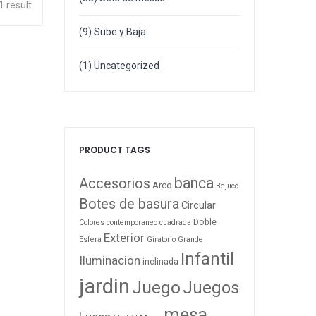
1 result
(9)
Sube y Baja
(1)
Uncategorized
PRODUCT TAGS
banca
Accesorios
Arco
Bejuco
Botes de basura
Circular
Doble
Colores
contemporaneo
cuadrada
Exterior
Esfera
Giratorio
Grande
Infantil
Iluminacion
inclinada
jardin
Juego
Juegos
mesa