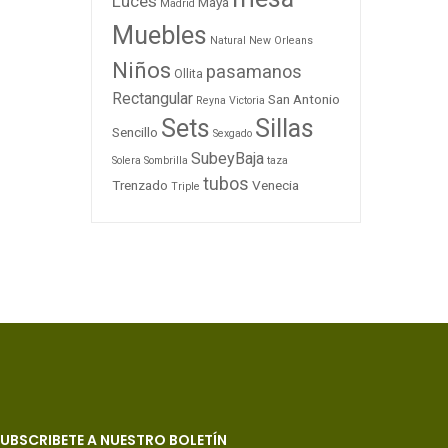
Luces
Maya
Madrid
Muebles
Natural
New Orleans
Niños
pasamanos
Ollita
Rectangular
San Antonio
Reyna Victoria
Sets
Sillas
Sencillo
Sexgado
SubeyBaja
Solera
Sombrilla
taza
tubos
Trenzado
Venecia
Triple
UBSCRIBETE A NUESTRO BOLETÍN