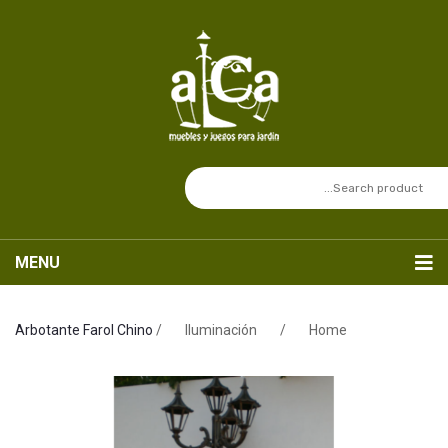
MENU
Inicio
Arbotante Farol Chino
/
Iluminación
/
Home
Nosotros
Catálogo
Sets de Mesas
SERVICIOS