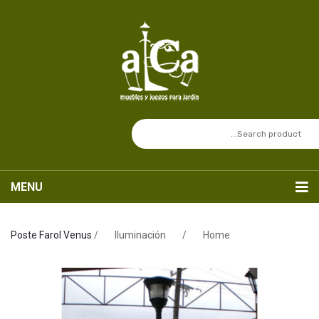
MENU
Inicio
Poste Farol Venus
/
Iluminación
/
Home
Nosotros
Catálogo
Sets de Mesas
SERVICIOS